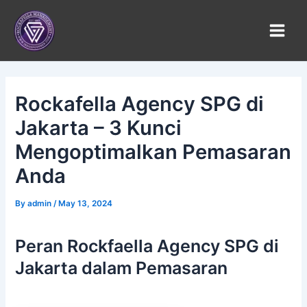
Skip
to
content
Rockafella Agency SPG di
Jakarta – 3 Kunci
Mengoptimalkan Pemasaran
Anda
By
admin
/
May 13, 2024
Peran Rockfaella Agency SPG di
Jakarta dalam Pemasaran