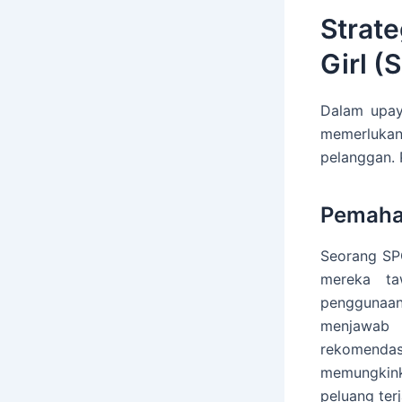
Strate
Girl (
Dalam upay
memerluka
pelanggan. 
Pemaha
Seorang SP
mereka ta
penggunaa
menjawab 
rekomendas
memungkink
peluang ter