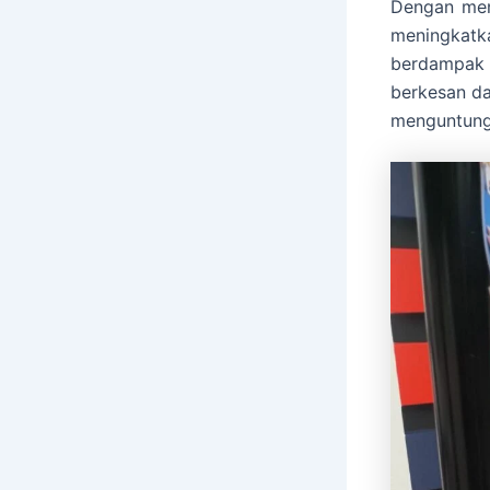
Dengan mene
meningkatka
berdampak 
berkesan da
menguntung