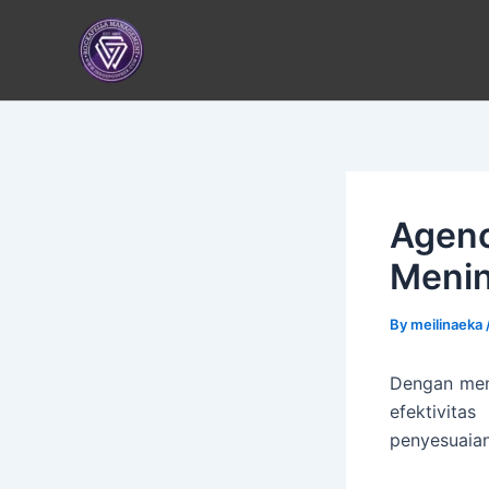
Skip
to
content
Agenc
Menin
By
meilinaeka
Dengan me
efektivita
penyesuaian