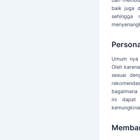
baik juga 
sehingga 
menyenangk
Persona
Umum nya s
Oleh karen
sesuai den
rekomendas
bagaimana 
ini dapat
kemungkinan
Memban