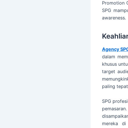
Promotion G
SPG mampu 
awareness.
Keahli
Agency SP
dalam memp
khusus unt
target audi
memungkin
paling tepa
SPG profesi
pemasaran.
disampaika
mereka di