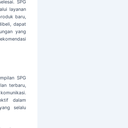
selesai. SPG
lui layanan
roduk baru,
beli, dapat
bungan yang
rekomendasi
ampilan SPG
lan terbaru,
komunikasi.
ktif dalam
yang selalu