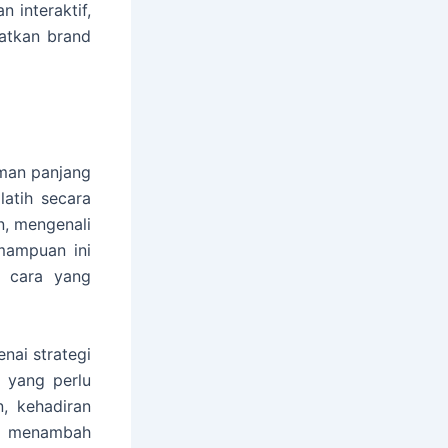
 interaktif,
atkan brand
aman panjang
atih secara
, mengenali
emampuan ini
 cara yang
nai strategi
 yang perlu
, kehadiran
a menambah