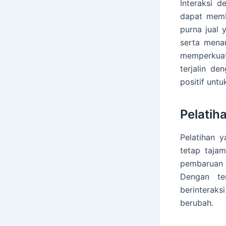
Interaksi d
dapat memb
purna jual
serta mena
memperkuat
terjalin d
positif untu
Pelatih
Pelatihan 
tetap tajam
pembaruan 
Dengan te
berinterak
berubah.