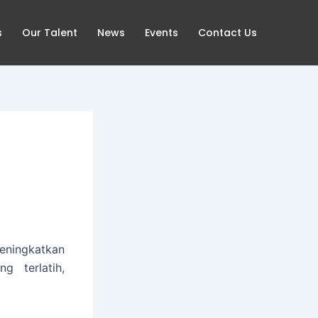
s
Our Talent
News
Events
Contact Us
eningkatkan
g terlatih,