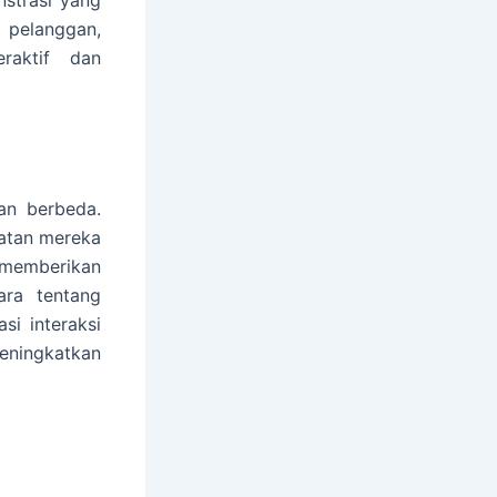
 pelanggan,
raktif dan
an berbeda.
atan mereka
 memberikan
ara tentang
i interaksi
ningkatkan