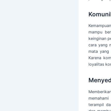
Komunik
Kemampuan 
mampu berk
keinginan p
cara yang 
mata yang 
Karena kom
loyalitas k
Menyed
Memberikan
memahami m
terampil d
dan membua