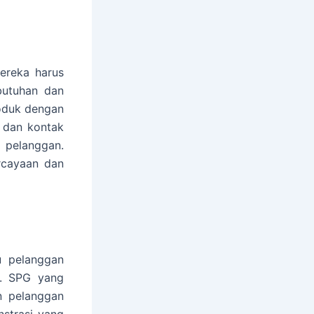
ereka harus
butuhan dan
roduk dengan
 dan kontak
 pelanggan.
rcayaan dan
u pelanggan
m. SPG yang
n pelanggan
strasi yang