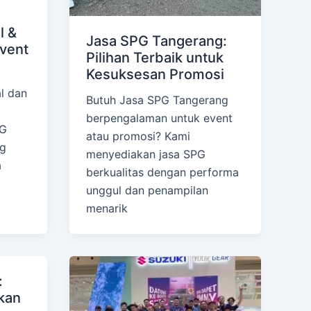
l &
Jasa SPG Tangerang:
Event
Pilihan Terbaik untuk
Kesuksesan Promosi
l dan
Butuh Jasa SPG Tangerang
berpengalaman untuk event
PG
atau promosi? Kami
ng
menyediakan jasa SPG
a
berkualitas dengan performa
unggul dan penampilan
menarik
:
kan