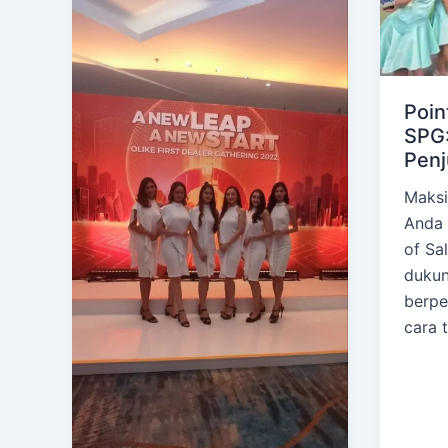
Poin
SPG:
Penj
Maksi
Anda 
of Sa
duku
berp
cara 