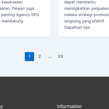
 kesuksesan
dapat membantu
aran. Pelajari juga
meningkatkan penjualan
 penting Agency SPG
melalui strategi promosi
m mendukung
langsung yang efektif.
Dapatkan tips
1
2
…
23
y
Information