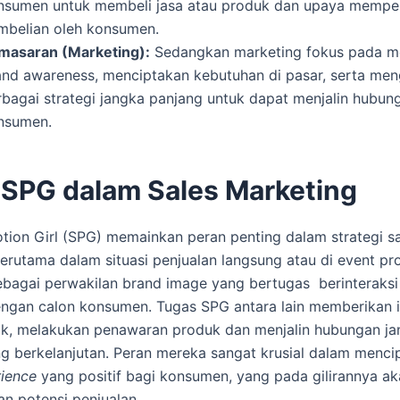
nsumen untuk membeli jasa atau produk dan upaya mempe
mbelian oleh konsumen.
masaran (Marketing):
Sedangkan marketing fokus pada 
and awareness, menciptakan kebutuhan di pasar, serta meng
rbagai strategi jangka panjang untuk dapat menjalin hubu
nsumen.
 SPG dalam Sales Marketing
tion Girl (SPG) memainkan peran penting dalam strategi s
terutama dalam situasi penjualan langsung atau di event p
ebagai perwakilan brand image yang bertugas berinteraksi
ngan calon konsumen. Tugas SPG antara lain memberikan 
uk, melakukan penawaran produk dan menjalin hubungan j
g berkelanjutan. Peran mereka sangat krusial dalam menci
ience
yang positif bagi konsumen, yang pada gilirannya a
n potensi penjualan.