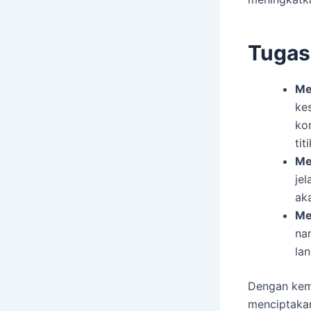
Tugas
Me
ke
ko
tit
Me
je
ak
Me
na
la
Dengan kem
menciptaka