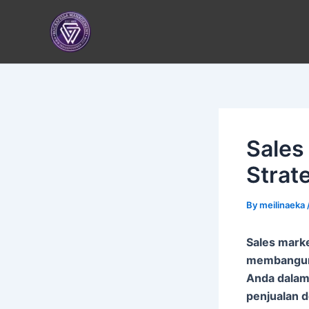
Skip
to
content
Sales
Strat
By
meilinaeka
Sales marke
membangun
Anda dalam 
penjualan d