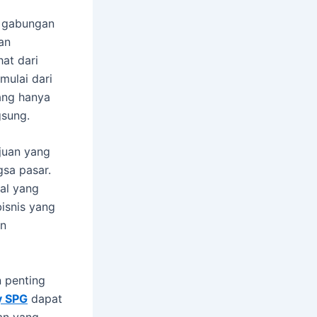
n gabungan
an
hat dari
mulai dari
ang hanya
gsung.
juan yang
sa pasar.
hal yang
isnis yang
an
n penting
y SPG
dapat
an yang