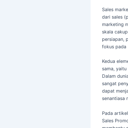
Sales mark
dari sales 
marketing m
skala cakup
persiapan, 
fokus pada 
Kedua eleme
sama, yaitu
Dalam dunia
sangat peny
dapat menja
senantiasa 
Pada artike
Sales Promo
membantu p