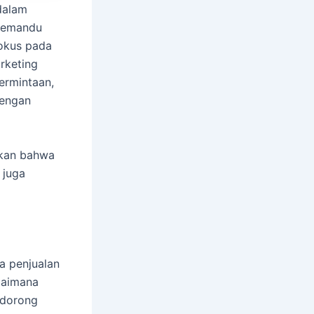
dalam
 memandu
fokus pada
rketing
ermintaan,
dengan
ikan bahwa
 juga
a penjualan
gaimana
ndorong