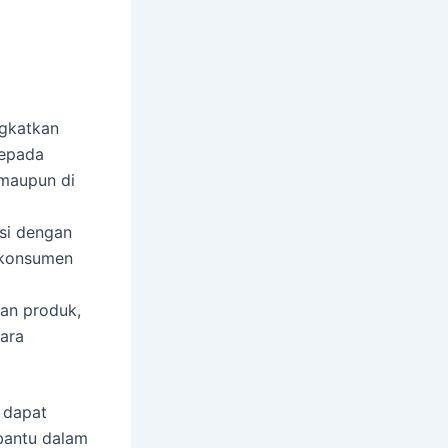
gkatkan
kepada
 maupun di
si dengan
 konsumen
an produk,
ara
 dapat
bantu dalam