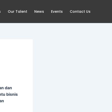
s
Our Talent
News
Events
Contact Us
an dan
tu bisnis
an