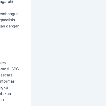
ngaruhi
membangun
analisis
ngan dengan
ales
romosi. SPG
 secara
informasi
angka
ptakan
kan