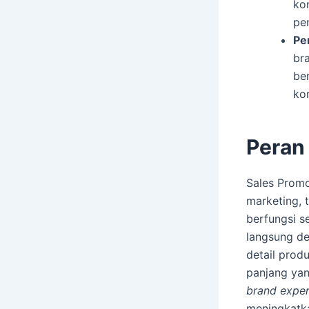
ko
pe
Pe
br
be
ko
Peran
Sales Promo
marketing, 
berfungsi s
langsung de
detail prod
panjang yan
brand exper
meningkatka