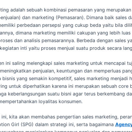
eting adalah sebuah kombinasi pemasaran yang merupaka
(penjualan) dan marketing (Pemasaran). Dimana baik sales d
emiliki perbedaan persepsi yang cukup beda yaitu bila dili
annya, dimana marketing memiliki cakupan yang lebih luas 
proses dan analisis pemasarannya. Berbeda dengan sales y
kegiatan inti yaitu proses menjual suatu produk secara lan
n ini saling melengkapi sales marketing untuk mencapai tu
 meningkatkan penjualan, keuntungan dan memperluas pang
 bisnis yang semakin kompetitif, sales marketing menjadi 
ing untuk diperhatikan karena ini merupakan sebuah core b
ga keberlangsungan suatu bisni agar terus berkembang d
mempertahankan loyalitas konsumen.
l ini, kita akan membahas pengertian sales marketing, pera
tion Girl (SPG) dalam strategi ini, serta bagaimana
Agenc
erusahaan menjalankan kampanye penjualan dan pemasar