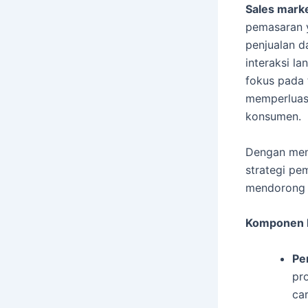
Sales marke
pemasaran y
penjualan d
interaksi l
fokus pada
memperluas
konsumen.
Dengan men
strategi pe
mendorong a
Komponen P
Pe
pr
ca