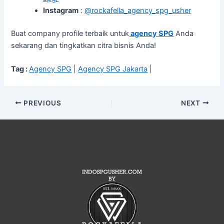
Instagram
:
@rockafella_agency_spg_usher
Buat company profile terbaik untuk
agency SPG
Anda
sekarang dan tingkatkan citra bisnis Anda!
Tag :
Agency SPG
|
Agency SPG Jakarta
|
PREVIOUS
NEXT