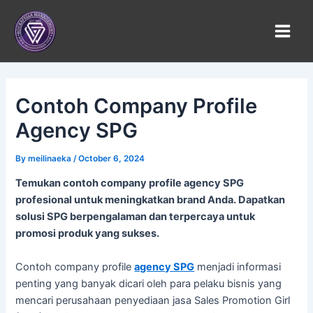
Skip
to
content
Contoh Company Profile
Agency SPG
By
meilinaeka
/
October 6, 2024
Temukan contoh company profile agency SPG
profesional untuk meningkatkan brand Anda. Dapatkan
solusi SPG berpengalaman dan terpercaya untuk
promosi produk yang sukses.
Contoh company profile
agency SPG
menjadi informasi
penting yang banyak dicari oleh para pelaku bisnis yang
mencari perusahaan penyediaan jasa Sales Promotion Girl