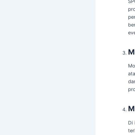
SP
pr
pe
be
eve
M
Mo
at
dan
pro
M
Di
te