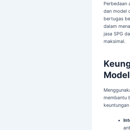
Perbedaan a
dan model d
bertugas be
dalam menar
jasa SPG da
maksimal.
Keung
Model
Menggunak
membantu b
keuntungan 
In
an