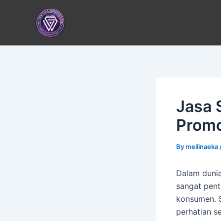
Skip
to
content
Jasa 
Promo
By
meilinaeka
Dalam dunia
sangat pent
konsumen. S
perhatian s