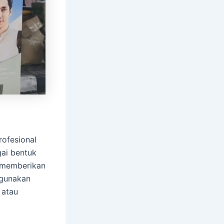
rofesional
ai bentuk
k memberikan
igunakan
 atau