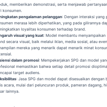
oduk, memberikan demonstrasi, serta menjawab pertanyaa
ri konsumen.
ningkatan pengalaman pelanggan
: Dengan interaksi yang 
nsumen merasa lebih diperhatikan, yang pada gilirannya da
ningkatkan loyalitas konsumen terhadap brand.
ngaruh visual yang kuat
: Model membantu menyampaikan 
nd secara visual, baik melalui iklan, media sosial, atau even
nampilan mereka yang menarik dapat menarik minat kons
ensial.
isiensi dalam promosi
: Mempekerjakan SPG dan model yan
ofesional memastikan bahwa setiap detail promosi dioptim
ncapai target audiens.
ksibilitas
: Jasa SPG dan model dapat disesuaikan dengan 
nis acara, mulai dari peluncuran produk, pameran dagang, h
ar lainnya.