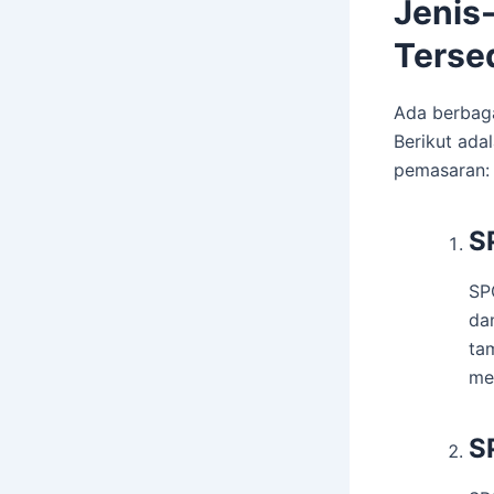
Jenis
Terse
Ada berbaga
Berikut ada
pemasaran:
S
SP
da
ta
me
S