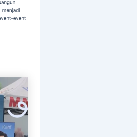
mbangun
 menjadi
event-event