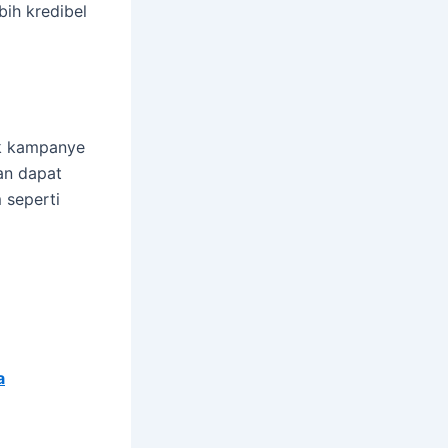
bih kredibel
k kampanye
an dapat
 seperti
a