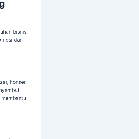
ng
uhan bisnis.
omosi dan
ar, konser,
enyambut
n membantu