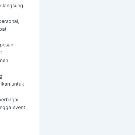
n langsung
personal,
pat
pesan
t.
umen
g
alkan untuk
berbagai
ingga event