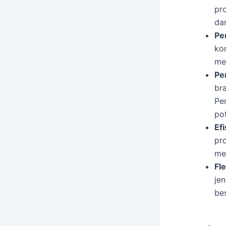
pr
da
Pe
ko
me
Pe
bra
Pe
pot
Ef
pr
me
Fle
je
bes