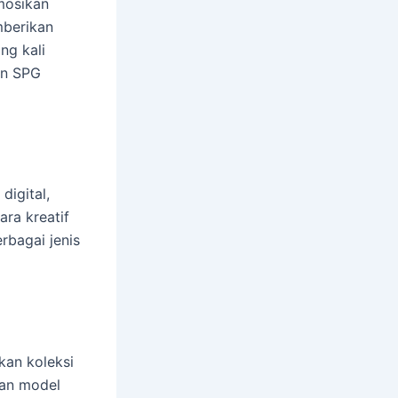
mosikan
mberikan
ng kali
an SPG
digital,
ra kreatif
rbagai jenis
kan koleksi
ran model