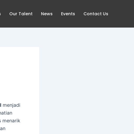
s
Our Talent
News
Events
Contact Us
l
menjadi
hatian
s menarik
man