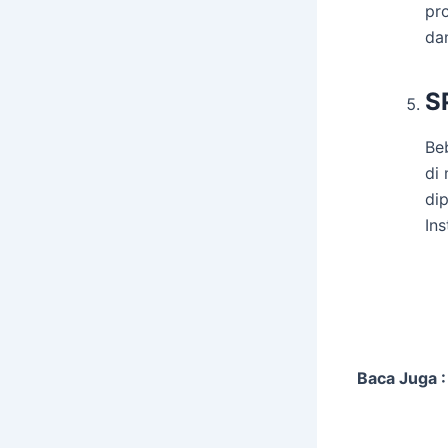
pro
dan
S
Be
di
di
In
Baca Juga 