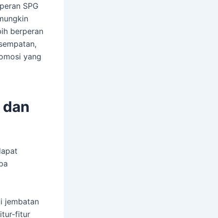
 peran SPG
 mungkin
ih berperan
esempatan,
romosi yang
 dan
dapat
pa
i jembatan
ur-fitur