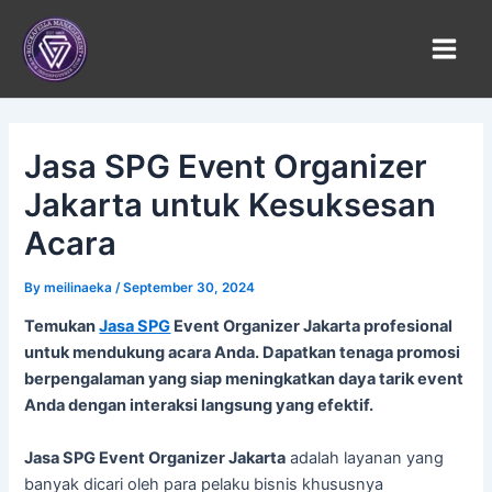
Skip
to
content
Jasa SPG Event Organizer
Jakarta untuk Kesuksesan
Acara
By
meilinaeka
/
September 30, 2024
Temukan
Jasa SPG
Event Organizer Jakarta profesional
untuk mendukung acara Anda. Dapatkan tenaga promosi
berpengalaman yang siap meningkatkan daya tarik event
Anda dengan interaksi langsung yang efektif.
Jasa SPG Event Organizer Jakarta
adalah layanan yang
banyak dicari oleh para pelaku bisnis khususnya