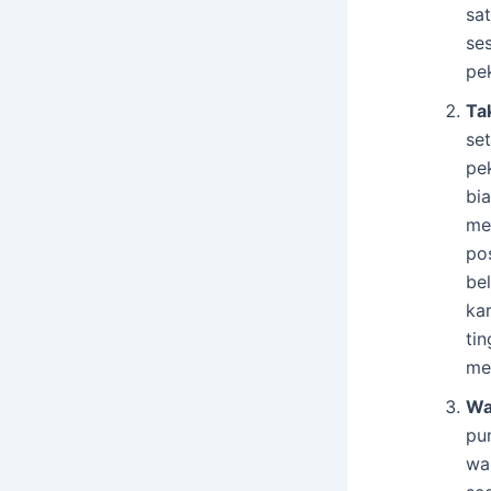
sa
se
pe
Tak
se
pe
bi
me
pos
be
ka
ti
me
Wa
pu
wa