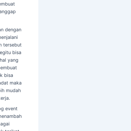
membuat
ianggap
aan dengan
enjalani
m tersebut
egitu bisa
hal yang
 membuat
k bisa
padat maka
ebih mudah
erja.
pg event
a menambah
agai