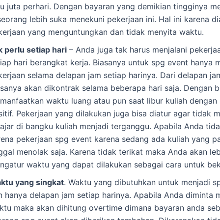
tu juta perhari. Dengan bayaran yang demikian tingginya 
seorang lebih suka menekuni pekerjaan ini. Hal ini karena d
kerjaan yang menguntungkan dan tidak menyita waktu.
 perlu setiap hari
– Anda juga tak harus menjalani pekerj
tiap hari berangkat kerja. Biasanya untuk spg event hanya m
kerjaan selama delapan jam setiap harinya. Dari delapan ja
asanya akan dikontrak selama beberapa hari saja. Dengan b
manfaatkan waktu luang atau pun saat libur kuliah dengan 
itif. Pekerjaan yang dilakukan juga bisa diatur agar tidak
lajar di bangku kuliah menjadi terganggu. Apabila Anda tida
rena pekerjaan spg event karena sedang ada kuliah yang 
nggal menolak saja. Karena tidak terikat maka Anda akan l
ngatur waktu yang dapat dilakukan sebagai cara untuk bek
ktu yang singkat
. Waktu yang dibutuhkan untuk menjadi s
n hanya delapan jam setiap harinya. Apabila Anda dimint
ktu maka akan dihitung overtime dimana bayaran anda seb