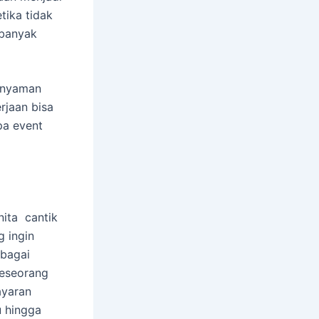
tika tidak
 banyak
n nyaman
rjaan bisa
pa event
nita cantik
g ingin
ebagai
seseorang
ayaran
u hingga