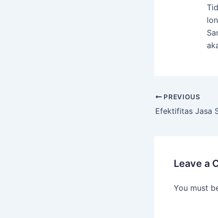
Ti
lo
Sa
ak
PREVIOUS
Efektifitas Jasa
Leave a
You must b