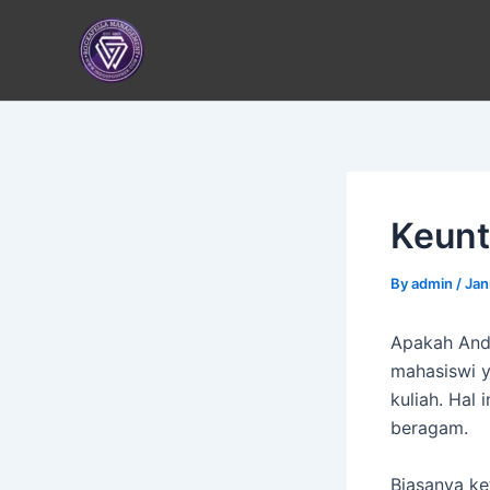
Skip
to
content
Keunt
By
admin
/
Jan
Apakah And
mahasiswi y
kuliah. Hal
beragam.
Biasanya ke