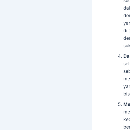
se
da
de
ya
di
de
su
Da
se
se
me
ya
bi
Me
me
ke
be