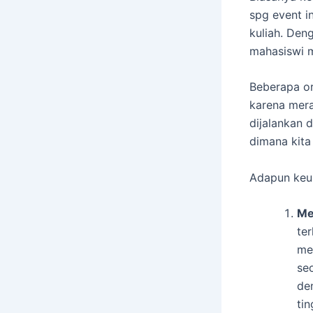
spg event i
kuliah. Den
mahasiswi m
Beberapa or
karena mera
dijalankan 
dimana kita
Adapun keun
Me
te
me
se
de
tin