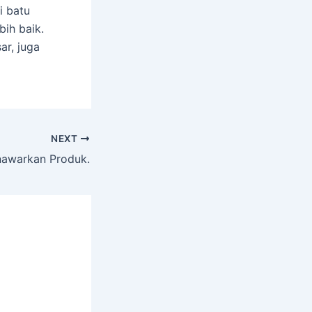
i batu
bih baik.
r, juga
NEXT
nawarkan Produk.