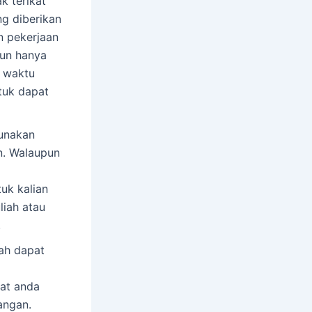
k terikat
ng diberikan
n pekerjaan
un hanya
i waktu
tuk dapat
gunakan
n. Walaupun
uk kalian
iah atau
.
lah dapat
at anda
angan.