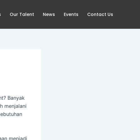
s
Our Talent
News
Events
Contact Us
nt? Banyak
h menjalani
kebutuhan
aan menjadi