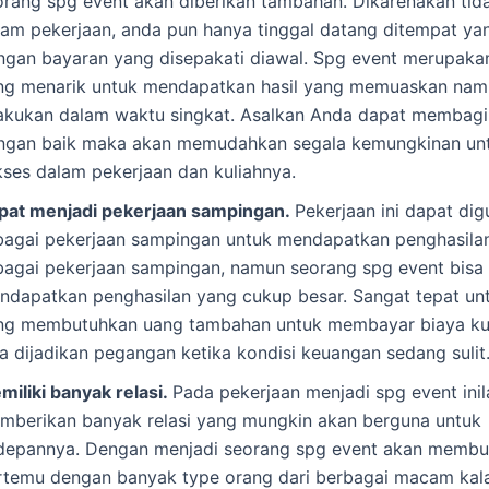
orang spg event akan diberikan tambahan. Dikarenakan tida
lam pekerjaan, anda pun hanya tinggal datang ditempat ya
ngan bayaran yang disepakati diawal. Spg event merupaka
ng menarik untuk mendapatkan hasil yang memuaskan nam
lakukan dalam waktu singkat. Asalkan Anda dapat membag
ngan baik maka akan memudahkan segala kemungkinan un
kses dalam pekerjaan dan kuliahnya.
pat menjadi pekerjaan sampingan.
Pekerjaan ini dapat di
bagai pekerjaan sampingan untuk mendapatkan penghasila
bagai pekerjaan sampingan, namun seorang spg event bisa
ndapatkan penghasilan yang cukup besar. Sangat tepat unt
ng membutuhkan uang tambahan untuk membayar biaya kul
sa dijadikan pegangan ketika kondisi keuangan sedang sulit
miliki banyak relasi.
Pada pekerjaan menjadi spg event ini
mberikan banyak relasi yang mungkin akan berguna untuk
depannya. Dengan menjadi seorang spg event akan membu
rtemu dengan banyak type orang dari berbagai macam kal