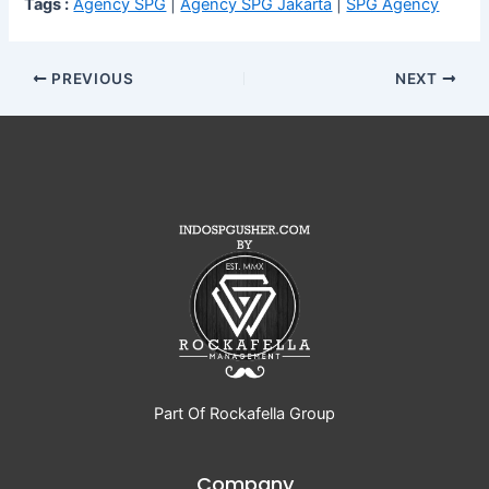
Tags :
Agency SPG
|
Agency SPG Jakarta
|
SPG Agency
PREVIOUS
NEXT
Part Of Rockafella Group
Company