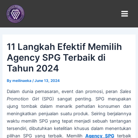
Skip
to
content
11 Langkah Efektif Memilih
Agency SPG Terbaik di
Tahun 2024
By
meilinaeka
/
June 13, 2024
Dalam dunia pemasaran, event dan promosi, peran
Sales
Promotion Girl
(SPG) sangat penting. SPG merupakan
ujung tombak dalam menarik perhatian konsumen dan
meningkatkan penjualan suatu produk. Seiring berjalannya
waktu memilih SPG yang tepat menjadi sebuah tantangan
tersendiri, dibutuhkan ketelitian khusus dalam menentukan
pilihan SPG yang terbaik. Memilih
Agency SPG
terbaik