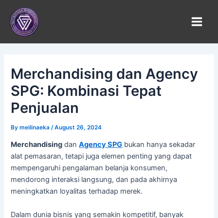
Skip
to
content
Merchandising dan Agency
SPG: Kombinasi Tepat
Penjualan
By
meilinaeka
/
August 26, 2024
Merchandising
dan
Agency SPG
bukan hanya sekadar
alat pemasaran, tetapi juga elemen penting yang dapat
mempengaruhi pengalaman belanja konsumen,
mendorong interaksi langsung, dan pada akhirnya
meningkatkan loyalitas terhadap merek.
Dalam dunia bisnis yang semakin kompetitif, banyak