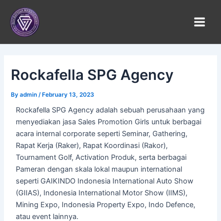
Skip
to
content
Rockafella SPG Agency
By
admin
/
February 13, 2023
Rockafella SPG Agency adalah sebuah perusahaan yang
menyediakan jasa Sales Promotion Girls untuk berbagai
acara internal corporate seperti Seminar, Gathering,
Rapat Kerja (Raker), Rapat Koordinasi (Rakor),
Tournament Golf, Activation Produk, serta berbagai
Pameran dengan skala lokal maupun international
seperti GAIKINDO Indonesia International Auto Show
(GIIAS), Indonesia International Motor Show (IIMS),
Mining Expo, Indonesia Property Expo, Indo Defence,
atau event lainnya.